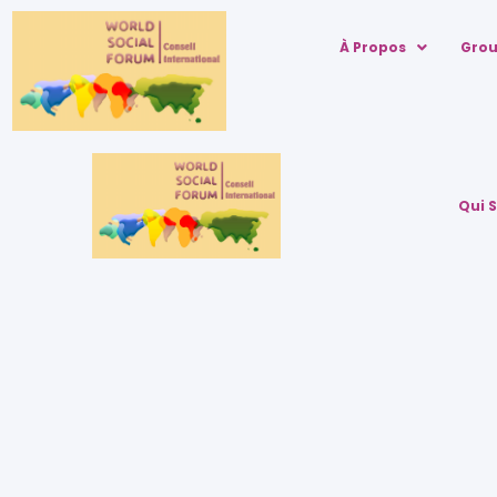
À Propos
Grou
Qui 